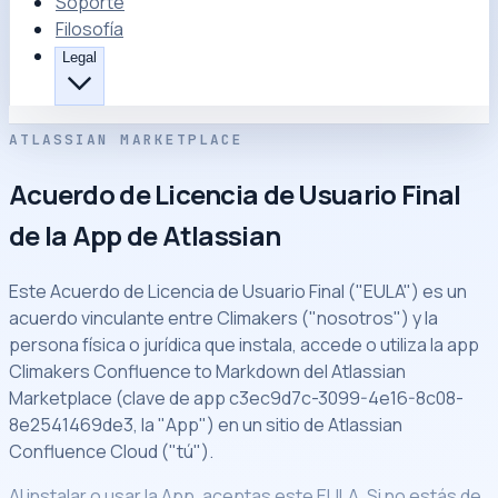
Soporte
Filosofía
Legal
ATLASSIAN MARKETPLACE
Acuerdo de Licencia de Usuario Final
de la App de Atlassian
Este Acuerdo de Licencia de Usuario Final ("EULA") es un
acuerdo vinculante entre Climakers ("nosotros") y la
persona física o jurídica que instala, accede o utiliza la app
Climakers Confluence to Markdown del Atlassian
Marketplace (clave de app c3ec9d7c-3099-4e16-8c08-
8e2541469de3, la "App") en un sitio de Atlassian
Confluence Cloud ("tú").
Al instalar o usar la App, aceptas este EULA. Si no estás de